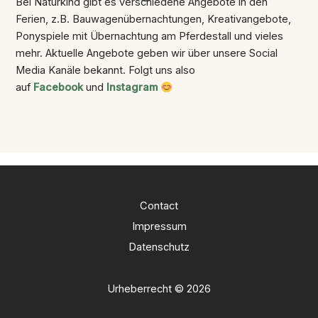
Bei Naturkind gibt es verschiedene Angebote in den
Ferien, z.B. Bauwagenübernachtungen, Kreativangebote,
Ponyspiele mit Übernachtung am Pferdestall und vieles
mehr. Aktuelle Angebote geben wir über unsere Social
Media Kanäle bekannt. Folgt uns also
auf
Facebook
und
Instagram
Contact
Impressum
Datenschutz
Urheberrecht © 2026