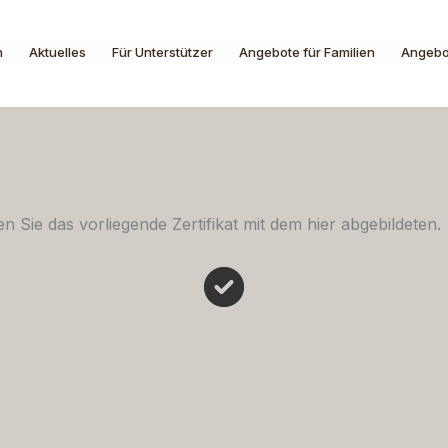
n
Aktuelles
Für Unterstützer
Angebote für Familien
Angebo
n Sie das vorliegende Zertifikat mit dem hier abgebildeten.